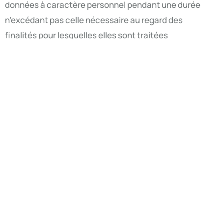
données à caractère personnel pendant une durée
n’excédant pas celle nécessaire au regard des
finalités pour lesquelles elles sont traitées
conformément aux utilisations exposées dans la
présente Charte et dans le respect des lois et
règlements.
5.1 Qu’est-ce qu’un cookie ?
Un cookie est un fichier texte susceptible d’être
déposé dans un terminal lors de la consultation d’un
service en ligne avec un logiciel de navigation. Un
fichier cookie permet notamment à son émetteur,
pendant sa durée de validité, de reconnaître le
terminal concerné à chaque fois que ce terminal
accède à un contenu numérique comportant des