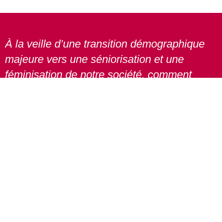
À la veille d’une transition démographique
majeure vers une séniorisation et une
féminisation de notre société, comment
accepter qu’à partir de 45 ans, une femme
soit encore considérée comme osbolète ?
Esther Malka
Fondatrice de l'association
1500 ADHÉRENTES - 10 BÉNÉVOLES