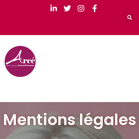
Retour e
Mentions
légales
Mentions légales